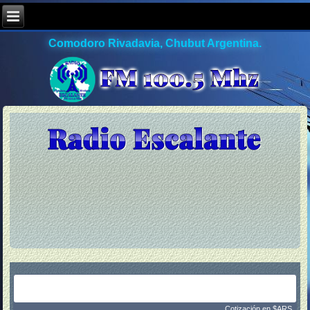
Comodoro Rivadavia, Chubut Argentina.
Cotización en $ARS